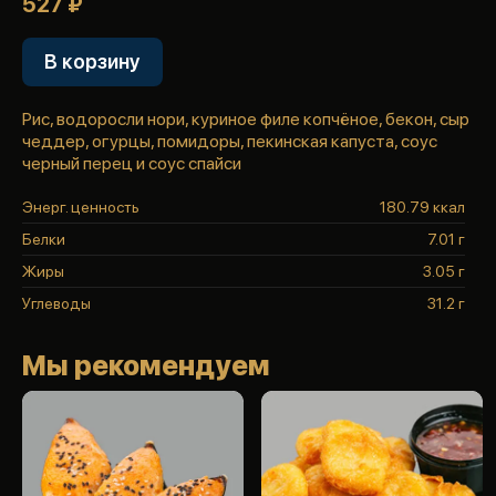
527 ₽
В корзину
Рис, водоросли нори, куриное филе копчёное, бекон, сыр
чеддер, огурцы, помидоры, пекинская капуста, соус
черный перец и соус спайси
Энерг. ценность
180.79 ккал
Белки
7.01 г
Жиры
3.05 г
Углеводы
31.2 г
Мы рекомендуем