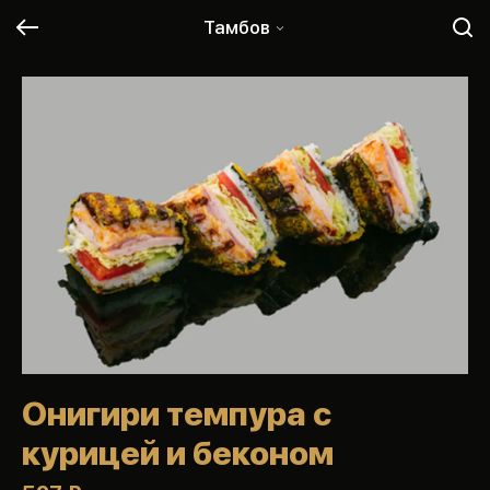
Тамбов
Онигири темпура с
курицей и беконом