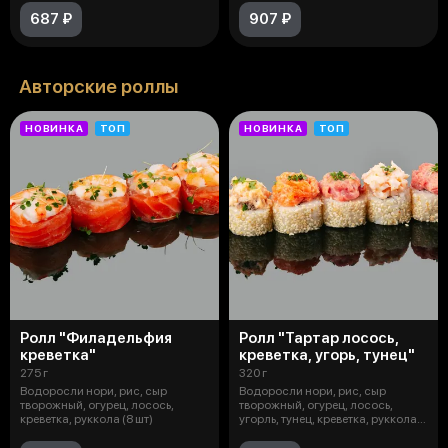
687 ₽
907 ₽
Авторские роллы
НОВИНКА
ТОП
НОВИНКА
ТОП
Ролл "Филадельфия
Ролл "Тартар лосось,
креветка"
креветка, угорь, тунец"
275 г
320 г
Водоросли нори, рис, сыр
Водоросли нори, рис, сыр
творожный, огурец, лосось,
творожный, огурец, лосось,
креветка, руккола (8 шт)
угорль, тунец, креветка, руккола,
кунж