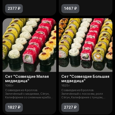
лососем терияк
2377 ₽
1467 ₽
Сет "Созвездие Малая
Сет "Созвездие Большая
медведица"
медведица"
1080 г
1625 г
Созвездие из 4 роллов:
Созвездие из 6 роллов:
Запечённый с мидиями, Сёгун,
Запечённый с лососем, ролл
Калифорния со снежным крабом,
Сёгун, Калифорния с тунцом,
Кобан (3
Кобан, ролл
1827 ₽
2727 ₽