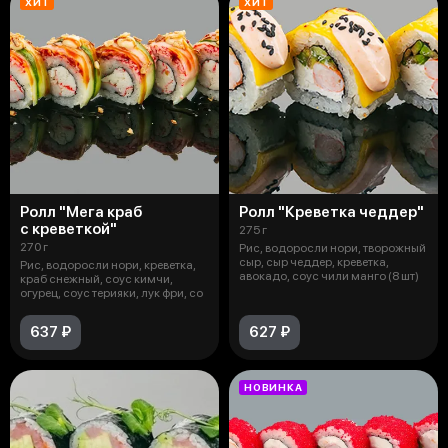
ХИТ
ХИТ
Ролл "Мега краб
Ролл "Креветка чеддер"
с креветкой"
275 г
270 г
Рис, водоросли нори, творожный
сыр, сыр чеддер, креветка,
Рис, водоросли нори, креветка,
авокадо, соус чили манго (8 шт)
краб снежный, соус кимчи,
огурец, соус терияки, лук фри, со
637 ₽
627 ₽
НОВИНКА