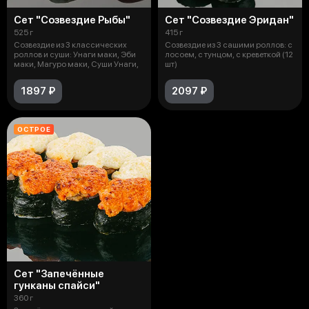
Сет "Созвездие Рыбы"
Сет "Созвездие Эридан"
525 г
415 г
Созвездие из 3 классических
Созвездие из 3 сашими роллов: с
роллов и суши: Унаги маки, Эби
лосоем, с тунцом, с креветкой (12
маки, Магуро маки, Суши Унаги,
шт)
1897 ₽
2097 ₽
ОСТРОЕ
Сет "Запечённые
гунканы спайси"
360 г