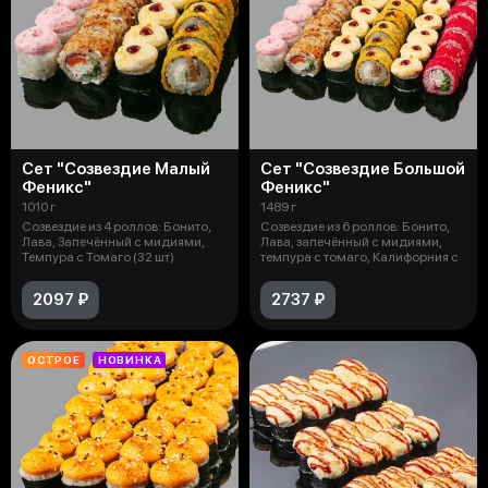
Сет "Созвездие Малый
Сет "Созвездие Большой
Феникс"
Феникс"
1010 г
1489 г
Созвездие из 4 роллов: Бонито,
Созвездие из 6 роллов: Бонито,
Лава, Запечённый с мидиями,
Лава, запечённый с мидиями,
Темпура с Томаго (32 шт)
темпура с томаго, Калифорния с
2097 ₽
2737 ₽
ОСТРОЕ
НОВИНКА