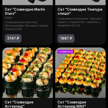
Сет "Созвездие Marlin
Сет "Созвездие Темпура
Stars"
спешл"
1055 г
Созвездие из 4 роллов: Темпура с
томаго, с креветкой, с крабом, c
Созвездние из 4 роллов:
мидиями (32 шт)
Филадельфия, Окинава, Канада,
Тунец (32 шт)
3147 ₽
1887 ₽
ХИТ
НОВИНКА
Сет "Созвездие
Сет "Созвездие
Астероид"
Астероид MAX"