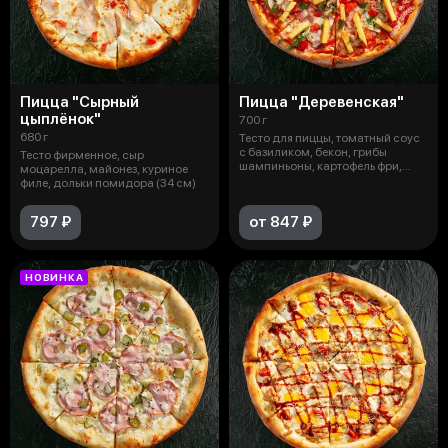
Пицца "Сырный
Пицца "Деревенская"
цыплёнок"
700 г
680 г
Тесто для пиццы, томатный соус
с базиликом, бекон, грибы
Тесто фирменное, сыр
шампиньоны, картофель фри,
моцарелла, майонез, куриное
укроп,
филе, дольки помидора (34 см)
797 ₽
от 847 ₽
НОВИНКА