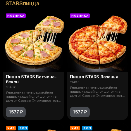
STARSпицца
НОВИНКА
НОВИНКА
Пицца STARS Ветчина-
Пицца STARS Лазанья
бекон
1140 г
1040 г
Уникальная четырехслойная
пицца, каждый слой дополняет
Уникальная четырехслойная
другой Состав: Фирменное тесто,
пицца, каждый слой дополняет
сы
другой Состав: Фирменное тесто,
бе
1577 ₽
1577 ₽
ХИТ
ТОП
ХИТ
ТОП