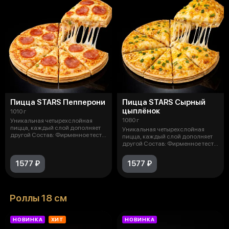
Пицца STARS Пепперони
Пицца STARS Сырный
цыплёнок
1010 г
1080 г
Уникальная четырехслойная
пицца, каждый слой дополняет
Уникальная четырехслойная
другой Состав: Фирменное тесто,
пицца, каждый слой дополняет
ве
другой Состав: Фирменное тесто,
сы
1577 ₽
1577 ₽
Роллы 18 см
НОВИНКА
ХИТ
НОВИНКА