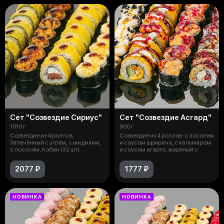
Сет "Созвездие Сириус"
Сет "Созвездие Асгард"
1010 г
900 г
Созвездие из 4 роллов:
Созвездие из 4 роллов: с лососем
Запечённый с угрём, с мидиями,
и соусом шрирача, с кальмаром
с лососем, Кобан (32 шт)
и соусом агарто, жареный с
2077 ₽
1777 ₽
НОВИНКА
НОВИНКА