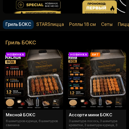
Гриль БОКС
STARSпицца
Роллы 18 см
Сеты
Пиц
Гриль БОКС
НОВИНКА
НОВИНКА
ХИТ
Мясной БОКС
Ассорти мини БОКС
6 шампуров курица, 6 шампуров
3 шампура лосось, 3 шампура
свинина
креветки, 3 шампура курица, 3
шампура свинина