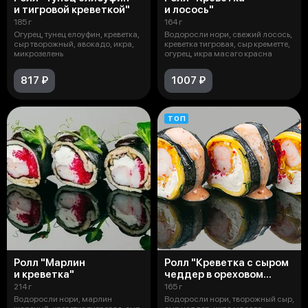
и тигровой креветкой"
и лосось"
185 г
164 г
Огурец, тунец елоуфин, креветка,
Водоросли нори, свежий лосось,
сыр творожный, авокадо, икра,
креветка тигровая, сыр креметте,
микрозелень
огурец, икра масаго красна
817 ₽
1007 ₽
ТОП
Ролл "Марлин
Ролл "Креветка с сыром
и креветка"
чеддер в ореховом
соусе"
214 г
165 г
Водоросли нори, марлин
Водоросли нори, творожный сыр,