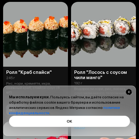
Ролл "Краб спайси"
Ролл "Лосось с соусом
чили манго"
245 г
192 г
Рис, нори, креметте, икра,
снежный краб, спайси-соус (8
Водоросли нори, рис, лосось,
шт)
соус чили-манго, творожный сыр
Мы используем куки.
Пользуясь сайтом, вы даёте согласие на
(8 шт)
обработку файлов cookie вашего браузера и использование
аналитических сервисов Яндекс Метрика согласно
политике
487 ₽
607 ₽
конфиденциальности
.
ОК
ТОП