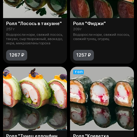
Ролл "Лосось в такуане"
Ролл "Фиджи"
257 г
209 г
Водоросли нори, свежий лосось,
Водоросли нори, свежий лосось,
такуан, сыр творожный, авокадо,
свежий тунец, огурец
икра, микрозелень гороха
1267 ₽
1257 ₽
ТОП
Ролл "Тунец еллоуфин
Ролл "Креветка