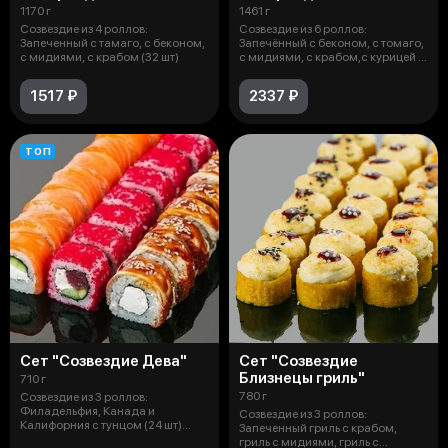
1170 г
1461 г
Созвездие из 4 роллов:
Созвездие из 6 роллов:
Запеченный с тамаго, с беконом,
Запечённый с беконом, с томаго,
с мидиями, с крабом (32 шт)
с мидиями, с крабом,с курицей х/
к,
1517 ₽
2337 ₽
ТОП
Сет "Созвездие Дева"
Сет "Созвездие
Близнецы гриль"
710 г
780 г
Созвездие из 3 роллов:
Филадельфия, Канада и
Созвездие из 3 роллов:
Калифорния с тунцом (24 шт)
Запеченный гриль с крабом,
Состав: Водоросли
гриль с мидиями, гриль с