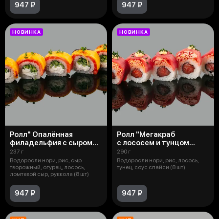
947 ₽
947 ₽
НОВИНКА
НОВИНКА
Ролл" Опалённая
Ролл "Мегакраб
филадельфия с сыром
с лососем и тунцом
чеддер"
с соусом спайси"
237 г
290 г
Водоросли нори, рис, сыр
Водоросли нори, рис, лосось,
творожный, огурец, лосось,
тунец, соус спайси (8 шт)
ломтевой сыр, руккола (8 шт)
947 ₽
947 ₽