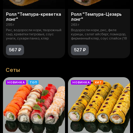
Ролл "Темпура-креветка
Ролл "Темпура-Цезарь
лонг"
лонг"
255 г
263 г
Рис, водоросли нори, творожный
Водоросли нори, рис, филе
сыр, креветки тигровые, соус
курицы, салат айсберг, помидор,
унаги, сухари панко, кляр
фирменный кляр, соус спайси (18
567 ₽
527 ₽
Сеты
НОВИНКА
ТОП
НОВИНКА
ХИТ