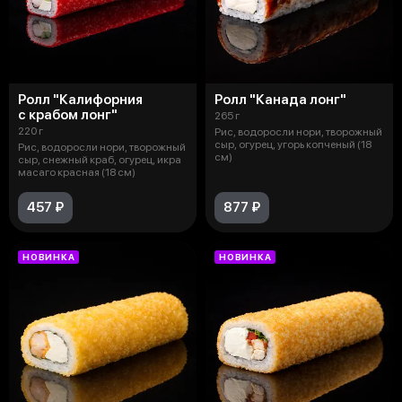
Ролл "Калифорния
Ролл "Канада лонг"
с крабом лонг"
265 г
220 г
Рис, водоросли нори, творожный
сыр, огурец, угорь копченый (18
Рис, водоросли нори, творожный
см)
сыр, снежный краб, огурец, икра
масаго красная (18 см)
457 ₽
877 ₽
НОВИНКА
НОВИНКА