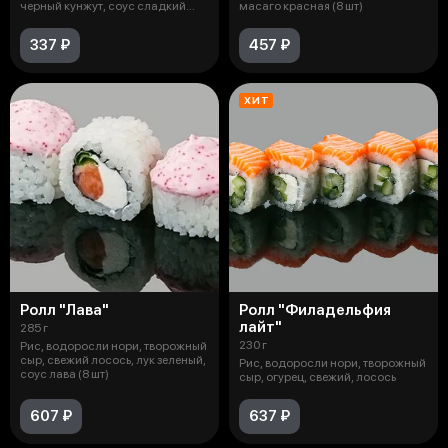
черный кунжут, соус сладкий
масаго красная (8 шт)
чили (
337 ₽
457 ₽
ХИТ
Ролл "Лава"
Ролл "Филадельфия
лайт"
285 г
230 г
Рис, водоросли нори, творожный
сыр, свежий лосось, лук зеленый,
Рис, водоросли нори, творожный
соус лава (8 шт)
сыр, огурец, свежий, лосось
607 ₽
637 ₽