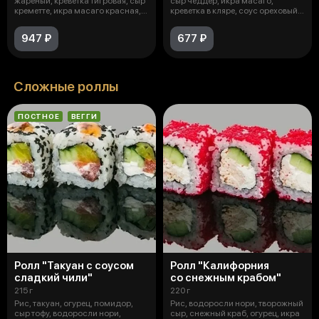
жареный, креветка тигровая, сыр
сыр чеддер, икра масаго,
креметте, икра масаго красная,
креветка в кляре, соус ореховый
соус
ос
947 ₽
677 ₽
Сложные роллы
ПОСТНОЕ
ВЕГГИ
Ролл "Такуан с соусом
Ролл "Калифорния
сладкий чили"
со снежным крабом"
215 г
220 г
Рис, такуан, огурец, помидор,
Рис, водоросли нори, творожный
сыр тофу, водоросли нори,
сыр, снежный краб, огурец, икра