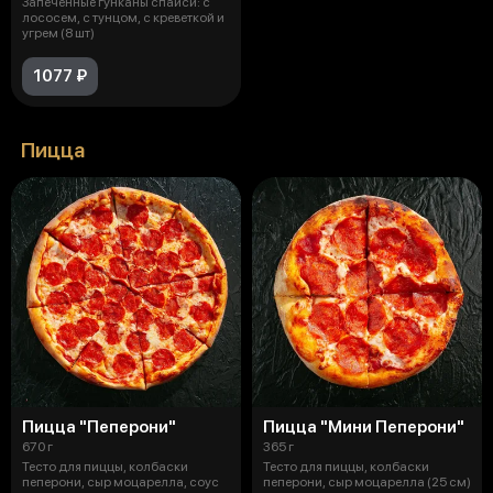
Запечённые гунканы спайси: с
лососем, с тунцом, с креветкой и
угрем (8 шт)
1077 ₽
Пицца
Пицца "Пеперони"
Пицца "Мини Пеперони"
670 г
365 г
Тесто для пиццы, колбаски
Тесто для пиццы, колбаски
пеперони, сыр моцарелла, соус
пеперони, сыр моцарелла (25 см)