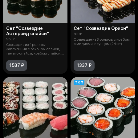
Сет "Созвездие
Сет "Созвездие Орион"
Астероид спайси"
810 г
953 г
Созвездие из 3 роллов: с крабом,
с мидиями, с тунцом (24 шт)
Созвездие из 4 роллов:
Запечённый с беконом спайси,
тамаго спайси, крабом спайси,
мидии сп
1537 ₽
1337 ₽
ТОП