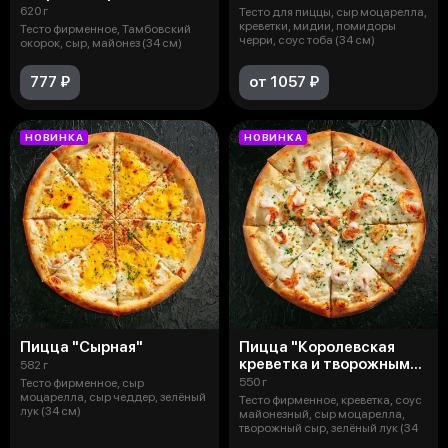
620 г
Тесто для пиццы, сыр моцарелла,
креветки, мидии, помидоры
Тесто фирменное, Тамбовский
черри, соус тоба (34 см)
окорок, сыр, майонез (34 см)
777 ₽
от 1057 ₽
НОВИНКА
НОВИНКА
Пицца "Сырная"
Пицца "Королевская
креветка и творожным
582 г
сыр"
550 г
Тесто фирменное, сыр
моцарелла, сыр чеддер, зелёный
Тесто фирменное, креветка, соус
лук (34 см)
майонезный, сыр моцарелла,
творожный сыр, зелёный лук (34