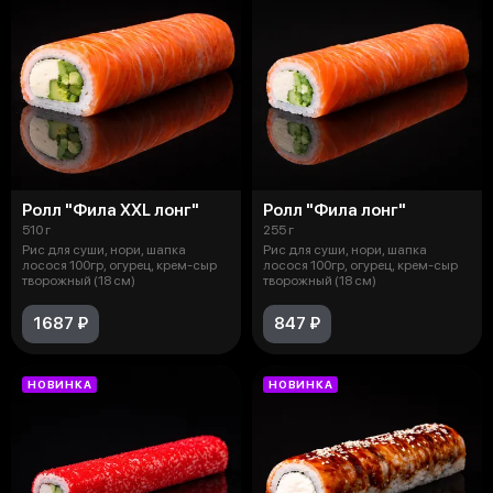
Ролл "Фила XXL лонг"
Ролл "Фила лонг"
510 г
255 г
Рис для суши, нори, шапка
Рис для суши, нори, шапка
лосося 100гр, огурец, крем-сыр
лосося 100гр, огурец, крем-сыр
творожный (18 см)
творожный (18 см)
1687 ₽
847 ₽
НОВИНКА
НОВИНКА