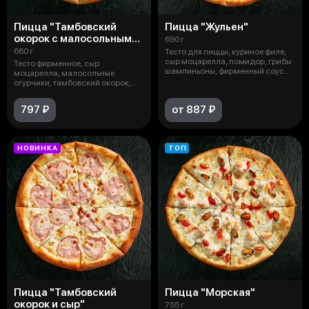
Пицца "Тамбовский
Пицца "Жульен"
окорок с малосольными
690 г
огурчиками"
660 г
Тесто для пиццы, куриное филе,
сыр моцарелла, помидор, грибы
Тесто фирменное, сыр
шампиньоны, фирменный соус
моцарелла, малосольные
Жю
огурчики, тамбовский окорок,
лук ялтинский, со
797 ₽
от 887 ₽
НОВИНКА
ТОП
Пицца "Тамбовский
Пицца "Морская"
окорок и сыр"
755 г