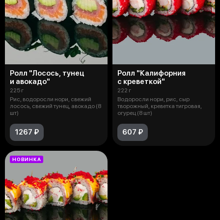
Ролл "Лосось, тунец
Ролл "Калифорния
и авокадо"
с креветкой"
225 г
222 г
Рис, водоросли нори, свежий
Водоросли нори, рис, сыр
лосось, свежий тунец, авокадо (8
творожный, креветка тигровая,
шт)
огурец (8 шт)
1267 ₽
607 ₽
НОВИНКА