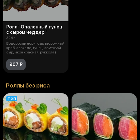
Ролл "Опаленный тунец
с сыром чеддер"
324 г
Водоросли нори, сыр творожный,
краб, авокадо, тунец, ломтевой
сыр, икра красная, руккола (
907 ₽
Роллы без риса
ТОП