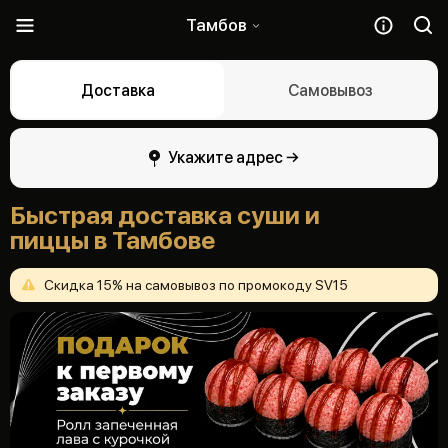
Тамбов
Доставка
Самовывоз
Укажите адрес →
Быстрая доставка суши и
пиццы в Тамбове
Скидка
15%
на
самовывоз
по
промокоду
SV15