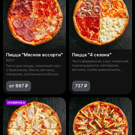
Пицца "Мясное ассорти"
Пицца "4 сезона"
620 г
Тесто фирменное, соус томатный,
сыр моцарелла, пепперони,
Тесто для пиццы, томатный соус
ветчина, грибы шампиньоны,
с базиликом, бекон, ветчина,
помид
пеперони, охотничьи колбаски,
от 897 ₽
737 ₽
НОВИНКА