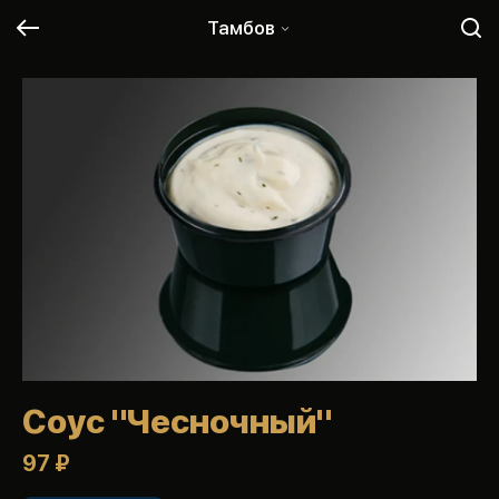
Тамбов
Соус "Чесночный"
97 ₽