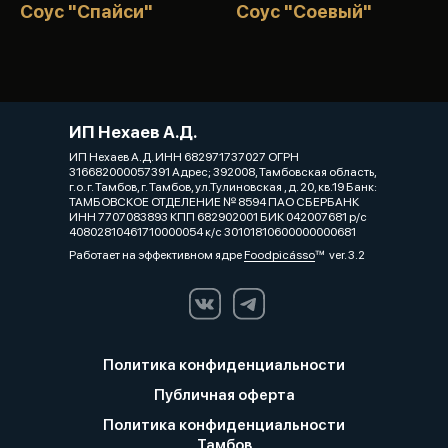
Соус "Спайси"
Соус "Соевый"
ИП Нехаев А.Д.
ИП Нехаев А.Д. ИНН 682971737027 ОГРН
316682000057391 Адрес; 392008, Тамбовская область,
г.о. г. Тамбов, г. Тамбов, ул.Тулиновская , д. 20, кв.19 Банк:
ТАМБОВСКОЕ ОТДЕЛЕНИЕ № 8594 ПАО СБЕРБАНК
ИНН 7707083893 КПП 682902001 БИК 042007681 р/с
40802810461710000054 к/с 30101810600000000681
Работает на эффективном ядре
Foodpicásso
ver. 3.2
Политика конфиденциальности
Публичная оферта
Политика конфиденциальности
Тамбов