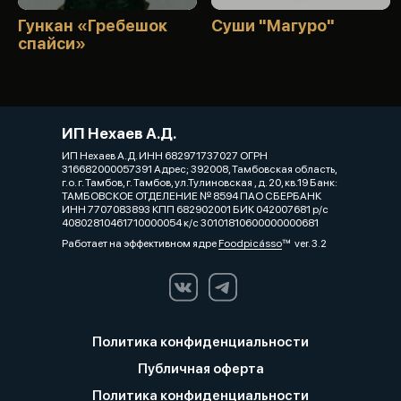
Гункан «Гребешок
Суши "Магуро"
спайси»
ИП Нехаев А.Д.
ИП Нехаев А.Д. ИНН 682971737027 ОГРН
316682000057391 Адрес; 392008, Тамбовская область,
г.о. г. Тамбов, г. Тамбов, ул.Тулиновская , д. 20, кв.19 Банк:
ТАМБОВСКОЕ ОТДЕЛЕНИЕ № 8594 ПАО СБЕРБАНК
ИНН 7707083893 КПП 682902001 БИК 042007681 р/с
40802810461710000054 к/с 30101810600000000681
Работает на эффективном ядре
Foodpicásso
ver. 3.2
Политика конфиденциальности
Публичная оферта
Политика конфиденциальности