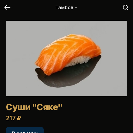
Тамбов
Суши "Сяке"
217 ₽