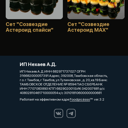
Сет "Созвездие
Сет "Созвездие
Астероид спайси"
Астероид MAX"
ИП Нехаев А.Д.
ИП Нехаев А.Д. ИНН 682971737027 ОГРН
316682000057391 Адрес; 392008, Тамбовская область,
г.о. г. Тамбов, г. Тамбов, ул.Тулиновская , д. 20, кв.19 Банк:
ТАМБОВСКОЕ ОТДЕЛЕНИЕ № 8594 ПАО СБЕРБАНК
ИНН 7707083893 КПП 682902001 БИК 042007681 р/с
40802810461710000054 к/с 30101810600000000681
Работает на эффективном ядре
Foodpicásso
ver. 3.2