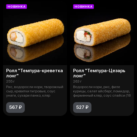
НОВИНКА
НОВИНКА
Ролл "Темпура-креветка
Ролл "Темпура-Цезарь
лонг"
лонг"
255 г
263 г
Рис, водоросли нори, творожный
Водоросли нори, рис, филе
сыр, креветки тигровые, соус
курицы, салат айсберг, помидор,
унаги, сухари панко, кляр
фирменный кляр, соус спайси (18
567 ₽
527 ₽