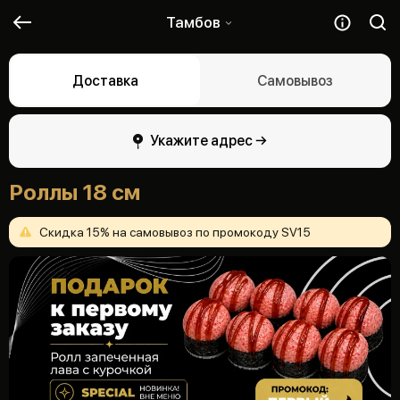
Тамбов
Доставка
Самовывоз
Укажите адрес →
Роллы 18 см
Скидка
15%
на
самовывоз
по
промокоду
SV15