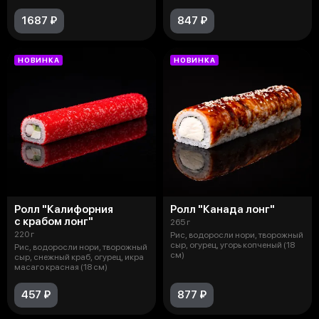
1687 ₽
847 ₽
НОВИНКА
НОВИНКА
Ролл "Калифорния
Ролл "Канада лонг"
с крабом лонг"
265 г
220 г
Рис, водоросли нори, творожный
сыр, огурец, угорь копченый (18
Рис, водоросли нори, творожный
см)
сыр, снежный краб, огурец, икра
масаго красная (18 см)
457 ₽
877 ₽