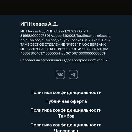
ИП Нехаев А.Д.
ИП Нехаев А.Д. ИНН 682971737027 ОГРН
316682000057391 Адрес; 392008, Тамбовская область,
г.о. г. Тамбов, г. Тамбов, ул.Тулиновская , д. 20, кв.19 Банк:
ТАМБОВСКОЕ ОТДЕЛЕНИЕ № 8594 ПАО СБЕРБАНК
ИНН 7707083893 КПП 682902001 БИК 042007681 р/с
40802810461710000054 к/с 30101810600000000681
Работает на эффективном ядре
Foodpicásso
ver. 3.2
Политика конфиденциальности
Публичная оферта
Политика конфиденциальности
Тамбов
Политика конфиденциальности
Череповец