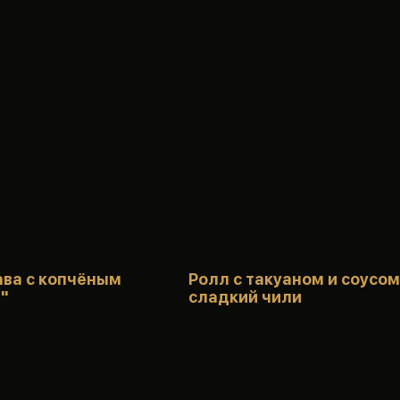
ава с копчёным
Ролл с такуаном и соусом
"
сладкий чили