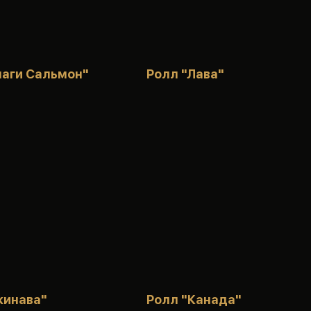
наги Сальмон"
Ролл "Лава"
кинава"
Ролл "Канада"