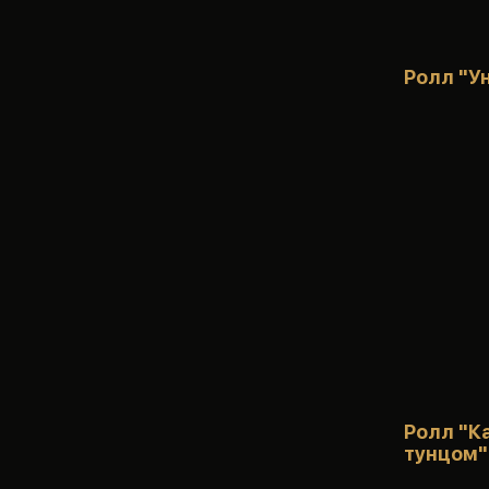
Ролл "У
Ролл "К
тунцом"