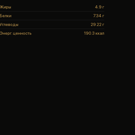
Жиры
4.9 г
Белки
7.34 г
Углеводы
29.22 г
Энерг. ценность
190.3 ккал