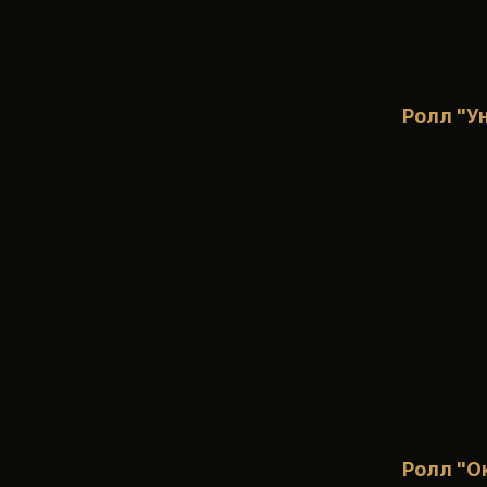
Ролл "У
Ролл "О