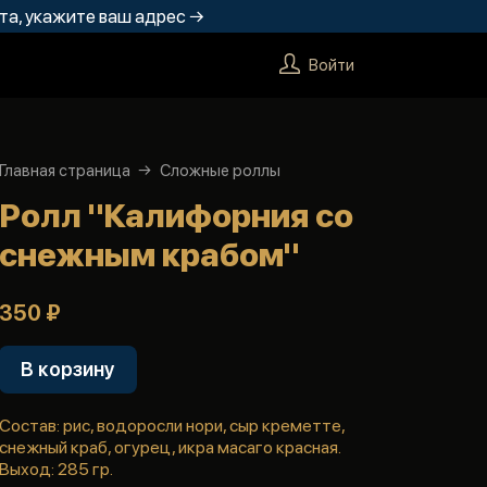
та, укажите ваш адрес →
Войти
Главная страница
Сложные роллы
Ролл "Калифорния со
снежным крабом"
350 ₽
В корзину
Состав: рис, водоросли нори, сыр креметте,
снежный краб, огурец, икра масаго красная.
Выход: 285 гр.