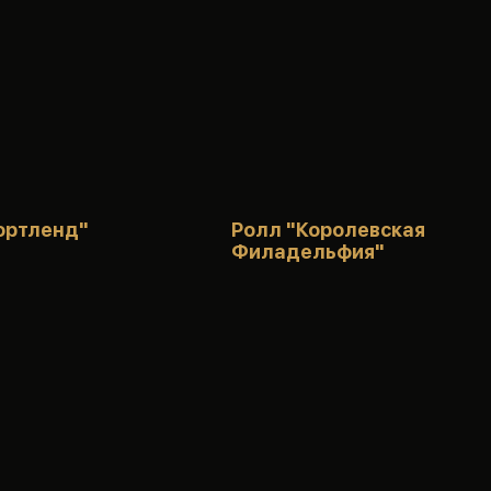
ортленд"
Ролл "Королевская
Филадельфия"