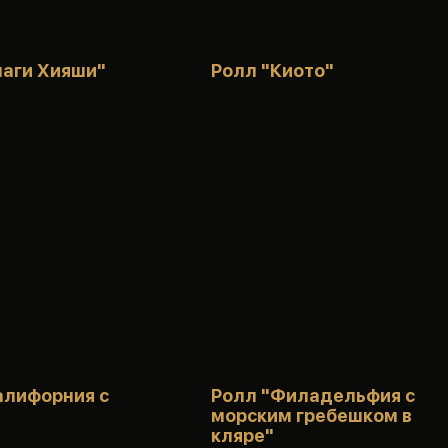
наги Хияши"
Ролл "Киото"
алифорния с
Ролл "Филадельфия с
морским гребешком в
кляре"