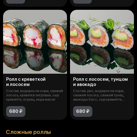
Ролл с креветкой
Ролл с лососем, тунцом
и лососем
и авокадо
Состав: водоросли нори, свежий
Состав: рис, водоросли нори,
лосось, креветка тигровая, сыр
свежий лосось, свежий тунец,
креметте, огурец, икра масаг
авокадо Хасс, сыр креметте,
микр
680 ₽
680 ₽
Сложные роллы