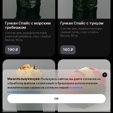
Гункан Спайс с морским
Гункан Спайс с тунцом
гребешком
Состав: рис, водоросли нори,
свежий тунец, соус спайси.
Состав: рис, водоросли нори,
Выход: 40 гр.
морской гребешок, соус спайси.
Выход: 40 гр.
190 ₽
160 ₽
Мы используем куки.
Пользуясь сайтом, вы даёте согласие на
обработку файлов cookie вашего браузера и использование
аналитических сервисов согласно нашей
политике
конфиденциальности
.
ОК