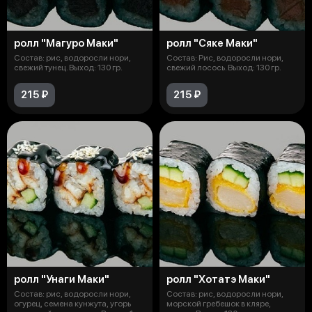
ролл "Магуро Маки"
ролл "Сяке Маки"
Состав: рис, водоросли нори,
Состав: Рис, водоросли нори,
свежий тунец. Выход: 130 гр.
свежий лосось. Выход: 130 гр.
215 ₽
215 ₽
ролл "Унаги Маки"
ролл "Хотатэ Маки"
Состав: рис, водоросли нори,
Состав: рис, водоросли нори,
огурец, семена кунжута, угорь
морской гребешок в кляре,