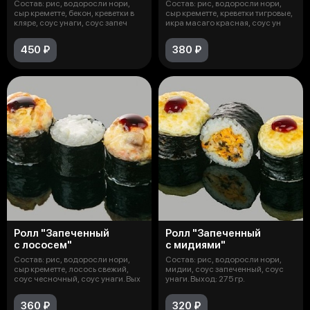
Состав: рис, водоросли нори,
Состав: рис, водоросли нори,
сыр креметте, бекон, креветки в
сыр креметте, креветки тигровые,
кляре, соус унаги, соус запеч
икра масаго красная, соус ун
450 ₽
380 ₽
Ролл "Запеченный
Ролл "Запеченный
с лососем"
с мидиями"
Состав: рис, водоросли нори,
Состав: рис, водоросли нори,
сыр креметте, лосось свежий,
мидии, соус запеченный, соус
соус чесночный, соус унаги. Вых
унаги. Выход: 275 гр.
360 ₽
320 ₽