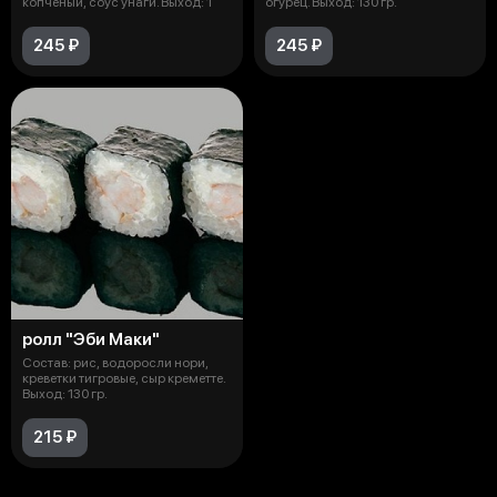
копченый, соус унаги. Выход: 1
огурец. Выход: 130 гр.
245 ₽
245 ₽
ролл "Эби Маки"
Состав: рис, водоросли нори,
креветки тигровые, сыр креметте.
Выход: 130 гр.
215 ₽