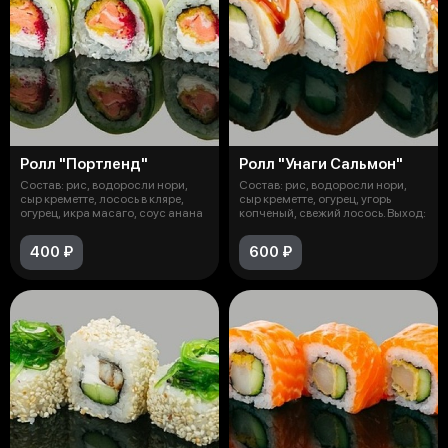
Ролл "Портленд"
Ролл "Унаги Сальмон"
Состав: рис, водоросли нори,
Состав: рис, водоросли нори,
сыр креметте, лосось в кляре,
сыр креметте, огурец, угорь
огурец, икра масаго, соус анана
копченый, свежий лосось. Выход:
400 ₽
600 ₽