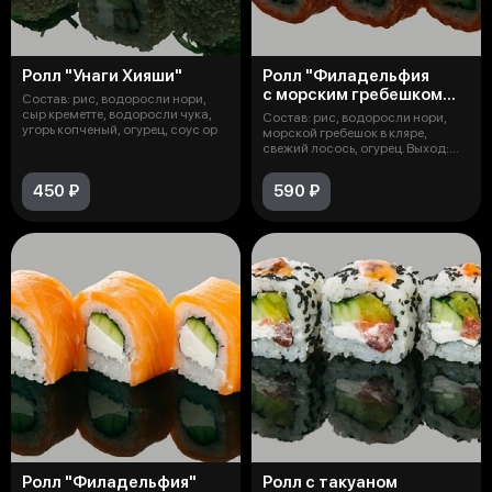
Ролл "Унаги Хияши"
Ролл "Филадельфия
с морским гребешком
Состав: рис, водоросли нори,
в кляре"
сыр креметте, водоросли чука,
Состав: рис, водоросли нори,
угорь копченый, огурец, соус ор
морской гребешок в кляре,
свежий лосось, огурец. Выход:
280
450 ₽
590 ₽
Ролл "Филадельфия"
Ролл с такуаном