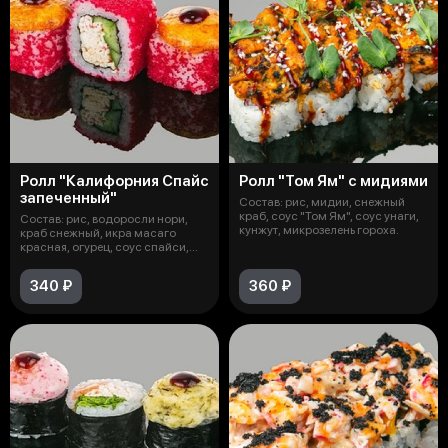
Ролл "Калифорния Спайс
Ролл "Том Ям" с мидиями
запеченный"
Состав: рис, мидии, снежный
краб, соус "Том Ям", соус унаги,
Состав: рис, водоросли нори,
кунжут, микрозелень гороха.
краб снежный, икра масаго
красная, огурец, соус спайси,
соус
340 ₽
360 ₽