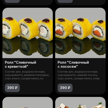
Ролл "Сливочный
Ролл "Сливочный
с креветкой"
с лососем"
Состав: рис, водоросли нори,
Состав: рис, водоросли нори,
сыр креметте, креветки тигровые,
сыр креметте, свежий лосось,
соус унаги, сухари панко, кл
соус унаги, сухари панко, кляр.
390 ₽
390 ₽