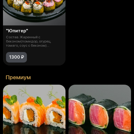
"Юпитер"
Состав: Жаренный с
беконом(помидор, огурец,
томаго, соус с беконом)
Жаренный с кальмаром и
1300 ₽
Премиум