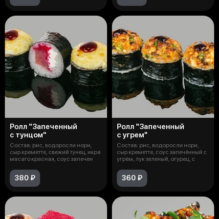
Ролл "Запеченный
Ролл "Запеченный
с тунцом"
с угрем"
Состав: рис, водоросли нори,
Состав: рис, водоросли нори,
сыр креметте, свежий тунец, икра
сыр креметте, соус запечённый с
масаго красная, соус запечен
угрём, лук зеленый, огурец, с
380 ₽
360 ₽