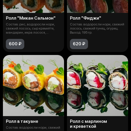
Ролл "Микан Сальмон"
Ролл "Фиджи"
Состав: рис, водоросли нори,
Состав: водоросли нори, свежий
свежий лосось, сыр креметте,
лосось, свежий тунец, огурец.
мандарин, икра лосося,
Выход: 195 гр.
микрозеле
600 ₽
620 ₽
Ролл в такуане
Ролл с марлином
и креветкой
Состав: водоросли нори, свежий