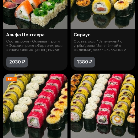
Альфа Центавра
Сириус
Состав: ролл «Окинава», ролл
Состав: ролл "Запечённый с
«Фиджи», ролл «Фараон», ролл
угрём", ролл "Запечённый с
«Унаги Хияши». (32 шт.) Выход:
мидиями", ролл "Сливочный с
лососем"
2030 ₽
1380 ₽
ХИТ