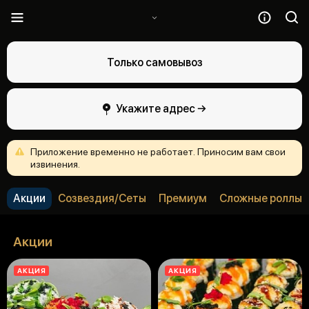
Только самовывоз
Укажите адрес →
Приложение
временно
не
работает.
Приносим
вам
свои
извинения.
Акции
Созвездия/Сеты
Премиум
Сложные роллы
Акции
АКЦИЯ
АКЦИЯ