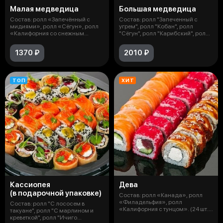
Малая медведица
Большая медведица
Состав: ролл «Запечённый с
Состав: ролл "Запеченный с
мидиями», ролл «Сёгун», ролл
угрем", ролл "Кобан", ролл
«Калифорния со снежным
"Сёгун", ролл "Карибский", ролл
крабом», ро
"Зап
1370 ₽
2010 ₽
ТОП
ХИТ
Кассиопея
Дева
(в подарочной упаковке)
Состав: ролл «Канада», ролл
«Филадельфия», ролл
Состав: ролл "С лососем в
«Калифорния с тунцом». (24 шт.)
такуане", ролл "С марлином и
Выход: 8
креветкой", ролл "Ичиго