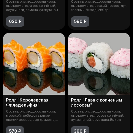
Состав: рис, водоросли нори,
Состав: рис, водоросли нори,
сыр креметте, угорь копчёный,
сыр креметте, свежий лосось, лук
соус унаги, семена кунжута. Вы
зелёный. Выход: 250 гр.
620 ₽
580 ₽
Ролл "Королевская
Ролл "Лава с копчёным
Филадельфия"
лососем"
Состав: рис, водоросли нори,
Состав: рис, водоросли нори,
морской гребешок в кляре,
сыр креметте, лосось копчёный,
свежий лосось, сыр креметте,
лук зеленый, соус лава. Выход
икра л
570 ₽
390 ₽