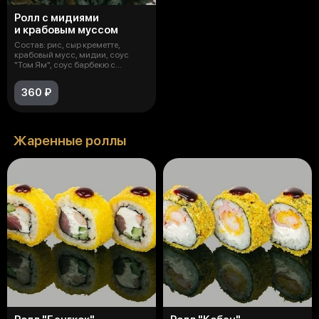
Ролл с мидиями
и крабовым муссом
Состав: рис, сыр креметте,
крабовый мусс, мидии, соус
"Том Ям", соус барбекю с
черносливом
360 ₽
Жаренные роллы