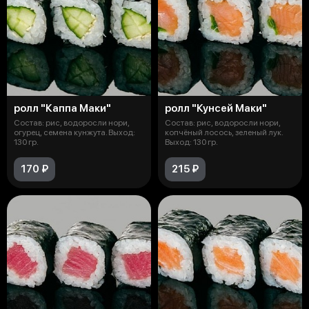
ролл "Каппа Маки"
ролл "Кунсей Маки"
Состав: рис, водоросли нори,
Состав: рис, водоросли нори,
огурец, семена кунжута. Выход:
копчёный лосось, зеленый лук.
130 гр.
Выход: 130 гр.
170 ₽
215 ₽