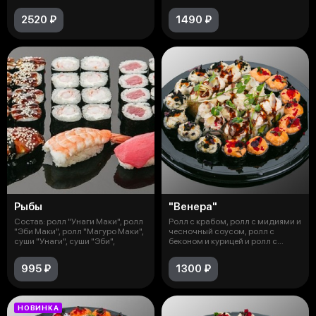
Сальмон", р
2520 ₽
1490 ₽
Рыбы
"Венера"
Состав: ролл "Унаги Маки", ролл
Ролл с крабом, ролл с мидиями и
"Эби Маки", ролл "Магуро Маки",
чесночный соусом, ролл с
суши "Унаги", суши "Эби",
беконом и курицей и ролл с
копчён
995 ₽
1300 ₽
НОВИНКА