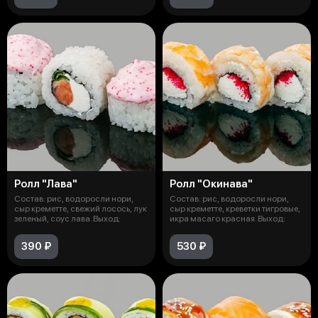
Ролл "Лава"
Ролл "Окинава"
Состав: рис, водоросли нори,
Состав: рис, водоросли нори,
сыр креметте, свежий лосось, лук
сыр креметте, креветки тигровые,
зеленый, соус лава. Выход:
икра масаго красная. Выход:
390 ₽
530 ₽