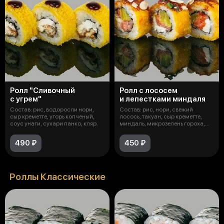
Ролл "Сливочный
Ролл с лососем
с угрем"
и лепестками миндаля
Состав: рис, водоросли нори,
Состав: рис, нори, свежий
сыр креметте, угорь копченый,
лосось, такуан, сыр креметте,
соус унаги, сухари панко, кляр.
миндаль, микрозелень гороха,
сухар
490 ₽
450 ₽
Роллы Классические