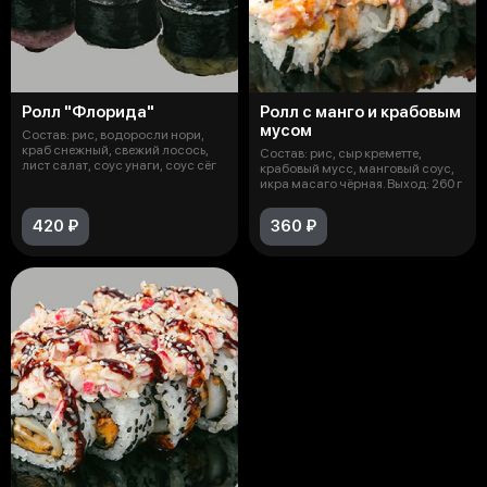
Ролл "Флорида"
Ролл с манго и крабовым
мусом
Состав: рис, водоросли нори,
краб снежный, свежий лосось,
Состав: рис, сыр креметте,
лист салат, соус унаги, соус сёг
крабовый мусс, манговый соус,
икра масаго чёрная. Выход: 260 г
420 ₽
360 ₽