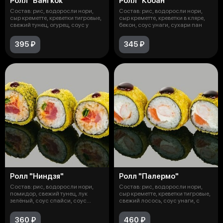
Ролл "Бангкок"
Ролл "Кобан"
Состав: рис, водоросли нори,
Состав: рис, водоросли нори,
сыр креметте, креветки тигровые,
сыр креметте, креветки в кляре,
свежий тунец, огурец, соус у
бекон, соус унаги, сухари пан
395 ₽
345 ₽
Ролл "Ниндзя"
Ролл "Палермо"
Состав: рис, водоросли нори,
Состав: рис, водоросли нори,
помидор, свежий тунец, лук
сыр креметте, креветки тигровые,
зелёный, соус спайси, соус
свежий лосось, соус унаги, с
унаги,
360 ₽
460 ₽