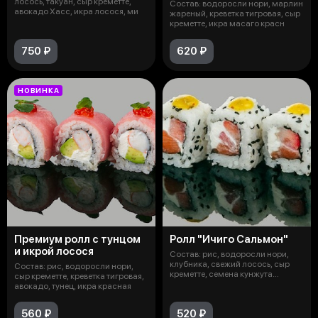
лосось, такуан, сыр креметте,
Состав: водоросли нори, марлин
авокадо Хасс, икра лосося, ми
жареный, креветка тигровая, сыр
креметте, икра масаго красн
750 ₽
620 ₽
НОВИНКА
Премиум ролл с тунцом
Ролл "Ичиго Сальмон"
и икрой лосося
Состав: рис, водоросли нори,
клубника, свежий лосось, сыр
Состав: рис, водоросли нори,
креметте, семена кунжута
сыр креметте, креветка тигровая,
чёрные,
авокадо, тунец, икра красная
560 ₽
520 ₽