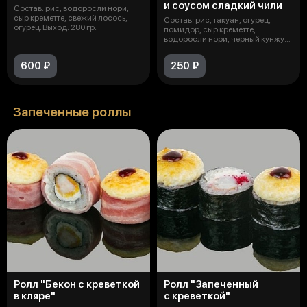
и соусом сладкий чили
Состав: рис, водоросли нори,
сыр креметте, свежий лосось,
Состав: рис, такуан, огурец,
огурец. Выход: 280 гр.
помидор, сыр креметте,
водоросли нори, черный кунжут,
соус сл
600 ₽
250 ₽
Запеченные роллы
Ролл "Бекон с креветкой
Ролл "Запеченный
в кляре"
с креветкой"