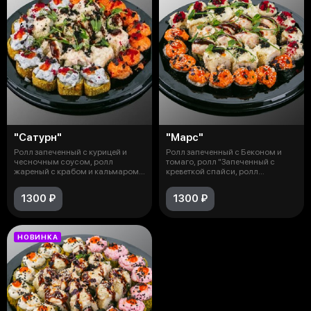
"Сатурн"
"Марс"
Ролл запеченный с курицей и
Ролл запеченный с Беконом и
чесночным соусом, ролл
томаго, ролл "Запеченный с
жареный с крабом и кальмаром,
креветкой спайси, ролл
ролл "Зап
"Запеченный
1300 ₽
1300 ₽
НОВИНКА