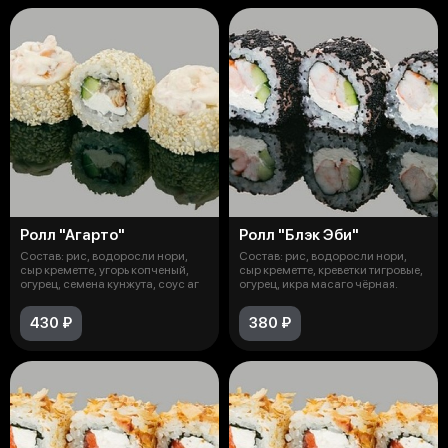
Ролл "Агарто"
Ролл "Блэк Эби"
Состав: рис, водоросли нори,
Состав: рис, водоросли нори,
сыр креметте, угорь копченый,
сыр креметте, креветки тигровые,
огурец, семена кунжута, соус аг
огурец, икра масаго чёрная.
430 ₽
380 ₽