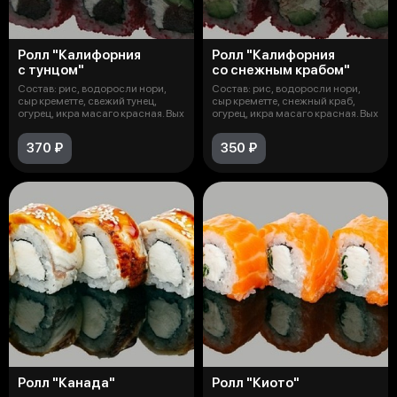
Ролл "Калифорния
Ролл "Калифорния
с тунцом"
со снежным крабом"
Состав: рис, водоросли нори,
Состав: рис, водоросли нори,
сыр креметте, свежий тунец,
сыр креметте, снежный краб,
огурец, икра масаго красная. Вых
огурец, икра масаго красная. Вых
370 ₽
350 ₽
Ролл "Канада"
Ролл "Киото"