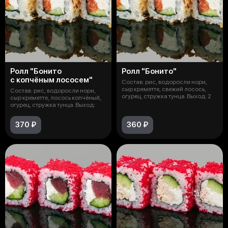
Ролл "Бонито
Ролл "Бонито"
с копчёным лососем"
Состав: рис, водоросли нори,
сыр креметте, свежий лосось,
Состав: рис, водоросли нори,
огурец, стружка тунца. Выход: 2
сыр креметте, лосось копчёный,
огурец, стружка тунца. Выход:
370 ₽
360 ₽