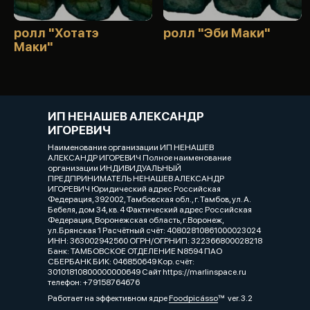
ролл "Хотатэ
ролл "Эби Маки"
Маки"
ИП НЕНАШЕВ АЛЕКСАНДР
ИГОРЕВИЧ
Наименование организации ИП НЕНАШЕВ
АЛЕКСАНДР ИГОРЕВИЧ Полное наименование
организации ИНДИВИДУАЛЬНЫЙ
ПРЕДПРИНИМАТЕЛЬ НЕНАШЕВ АЛЕКСАНДР
ИГОРЕВИЧ Юридический адрес Российская
Федерация, 392002, Тамбовская обл., г. Тамбов, ул. А.
Бебеля, дом 34, кв. 4 Фактический адрес Российская
Федерация, Воронежская область, г.Воронеж,
ул.Брянская 1 Расчётный счёт: 40802810861000023024
ИНН: 363002942560 ОГРН/ОГРНИП: 322366800028218
Банк: ТАМБОВСКОЕ ОТДЕЛЕНИЕ N8594 ПАО
СБЕРБАНК БИК: 046850649 Кор. счёт:
30101810800000000649 Сайт https://marlinspace.ru
телефон: +79158764676
Работает на эффективном ядре
Foodpicásso
ver. 3.2