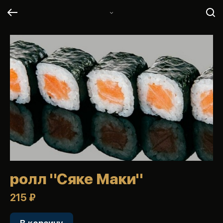
ролл "Сяке Маки"
215 ₽