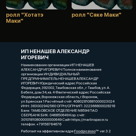
ролл "Хотатэ
ролл "Сяке Маки"
Маки"
ИП НЕНАШЕВ АЛЕКСАНДР
ИГОРЕВИЧ
Наименование организации ИП НЕНАШЕВ
АЛЕКСАНДР ИГОРЕВИЧ Полное наименование
организации ИНДИВИДУАЛЬНЫЙ
ПРЕДПРИНИМАТЕЛЬ НЕНАШЕВ АЛЕКСАНДР
ИГОРЕВИЧ Юридический адрес Российская
Федерация, 392002, Тамбовская обл., г. Тамбов, ул. А.
Бебеля, дом 34, кв. 4 Фактический адрес Российская
Федерация, Воронежская область, г.Воронеж,
ул.Брянская 1 Расчётный счёт: 40802810861000023024
ИНН: 363002942560 ОГРН/ОГРНИП: 322366800028218
Банк: ТАМБОВСКОЕ ОТДЕЛЕНИЕ N8594 ПАО
СБЕРБАНК БИК: 046850649 Кор. счёт:
30101810800000000649 Сайт https://marlinspace.ru
телефон: +79158764676
Работает на эффективном ядре
Foodpicásso
ver. 3.2