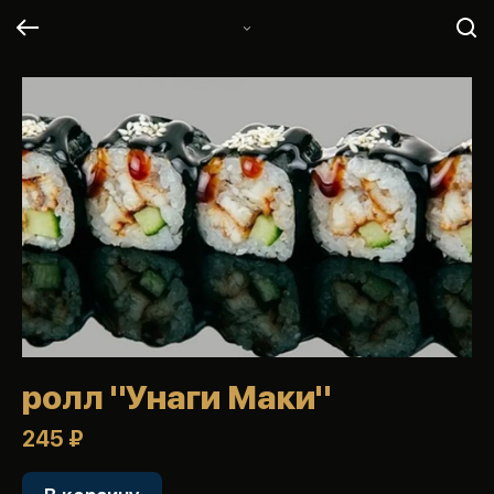
ролл "Унаги Маки"
245 ₽