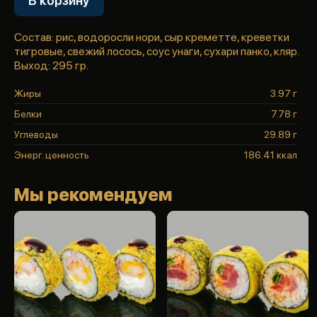
В корзину
Состав: рис, водоросли нори, сыр креметте, креветки
тигровые, свежий лосось, соус унаги, сухари панко, кляр.
Выход: 295 гр.
Жиры
3.97 г
Белки
7.78 г
Углеводы
29.89 г
Энерг. ценность
186.41 ккал
Мы рекомендуем