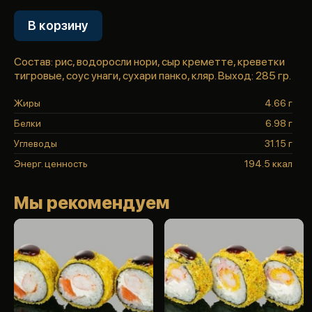
В корзину
Состав: рис, водоросли нори, сыр креметте, креветки
тигровые, соус унаги, сухари панко, кляр. Выход: 285 гр.
Жиры
4.66 г
Белки
6.98 г
Углеводы
31.15 г
Энерг. ценность
194.5 ккал
Мы рекомендуем