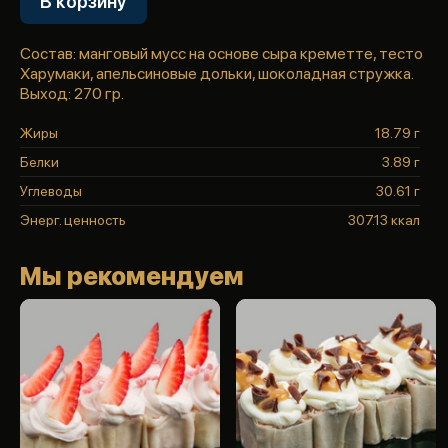
В корзину
Состав: манговый мусс на основе сыра креметте, тесто
Харумаки, апельсиновые дольки, шоколадная стружка.
Выход: 270 гр.
Жиры
18.79 г
Белки
3.89 г
Углеводы
30.61 г
Энерг. ценность
307.13 ккал
Мы рекомендуем