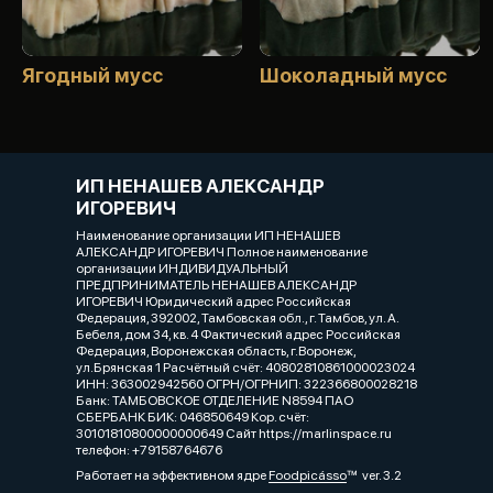
Ягодный мусс
Шоколадный мусс
ИП НЕНАШЕВ АЛЕКСАНДР
ИГОРЕВИЧ
Наименование организации ИП НЕНАШЕВ
АЛЕКСАНДР ИГОРЕВИЧ Полное наименование
организации ИНДИВИДУАЛЬНЫЙ
ПРЕДПРИНИМАТЕЛЬ НЕНАШЕВ АЛЕКСАНДР
ИГОРЕВИЧ Юридический адрес Российская
Федерация, 392002, Тамбовская обл., г. Тамбов, ул. А.
Бебеля, дом 34, кв. 4 Фактический адрес Российская
Федерация, Воронежская область, г.Воронеж,
ул.Брянская 1 Расчётный счёт: 40802810861000023024
ИНН: 363002942560 ОГРН/ОГРНИП: 322366800028218
Банк: ТАМБОВСКОЕ ОТДЕЛЕНИЕ N8594 ПАО
СБЕРБАНК БИК: 046850649 Кор. счёт:
30101810800000000649 Сайт https://marlinspace.ru
телефон: +79158764676
Работает на эффективном ядре
Foodpicásso
ver. 3.2