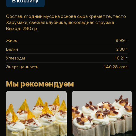
В корзину
Состав: ягодный мусс на основе сыра креметте, тесто
Харумаки, свежая клубника, шоколадная стружка.
Выход: 290 гр.
Жиры
9.99 г
Белки
2.38 г
Углеводы
10.21 г
Энерг. ценность
140.28 ккал
Мы рекомендуем