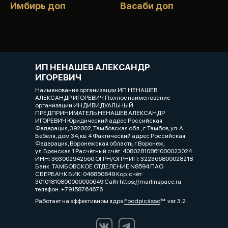
Имбирь доп
Васаби доп
ИП НЕНАШЕВ АЛЕКСАНДР
ИГОРЕВИЧ
Наименование организации ИП НЕНАШЕВ
АЛЕКСАНДР ИГОРЕВИЧ Полное наименование
организации ИНДИВИДУАЛЬНЫЙ
ПРЕДПРИНИМАТЕЛЬ НЕНАШЕВ АЛЕКСАНДР
ИГОРЕВИЧ Юридический адрес Российская
Федерация, 392002, Тамбовская обл., г. Тамбов, ул. А.
Бебеля, дом 34, кв. 4 Фактический адрес Российская
Федерация, Воронежская область, г.Воронеж,
ул.Брянская 1 Расчётный счёт: 40802810861000023024
ИНН: 363002942560 ОГРН/ОГРНИП: 322366800028218
Банк: ТАМБОВСКОЕ ОТДЕЛЕНИЕ N8594 ПАО
СБЕРБАНК БИК: 046850649 Кор. счёт:
30101810800000000649 Сайт https://marlinspace.ru
телефон: +79158764676
Работает на эффективном ядре
Foodpicásso
ver. 3.2