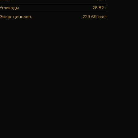
Углеводы
26.82 г
Энерг. ценность
229.69 ккал