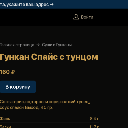
та, укажите ваш адрес →
Войти
Главная страница
Суши и Гунканы
Гункан Спайс с тунцом
160 ₽
В корзину
Состав: рис, водоросли нори, свежий тунец,
соус спайси. Выход: 40 гр.
Жиры
8.4 г
Белки
11.7 г