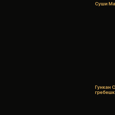
Суши Ма
Гункан 
гребеш