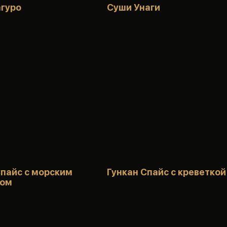
гуро
Суши Унаги
Спайс с морским
Гункан Спайс с креветкой
ком